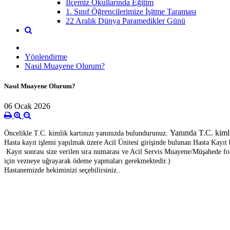
İlçemiz Okullarında Eğitim
1. Sınıf Öğrencilerimize İşitme Taraması
22 Aralık Dünya Paramedikler Günü
Yönlendirme
Nasıl Muayene Olurum?
Nasıl Muayene Olurum?
06 Ocak 2026
Yanında T.C. kimli
Öncelikle T.C. kimlik kartınızı yanınızda bulundurunuz.
Hasta kayıt işlemi yapılmak üzere Acil Ünitesi girişinde bulunan Hasta Kayıt 
Kayıt sonrası size verilen sıra numarası ve Acil Servis Muayene/Müşahede for
için vezneye uğrayarak ödeme yapmaları gerekmektedir.)
Hastanemizde hekiminizi seçebilirsiniz..