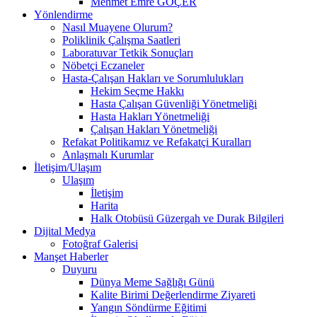
Mehmet Emre GÖÇER
Yönlendirme
Nasıl Muayene Olurum?
Poliklinik Çalışma Saatleri
Laboratuvar Tetkik Sonuçları
Nöbetçi Eczaneler
Hasta-Çalışan Hakları ve Sorumlulukları
Hekim Seçme Hakkı
Hasta Çalışan Güvenliği Yönetmeliği
Hasta Hakları Yönetmeliği
Çalışan Hakları Yönetmeliği
Refakat Politikamız ve Refakatçi Kuralları
Anlaşmalı Kurumlar
İletişim/Ulaşım
Ulaşım
İletişim
Harita
Halk Otobüsü Güzergah ve Durak Bilgileri
Dijital Medya
Fotoğraf Galerisi
Manşet Haberler
Duyuru
Dünya Meme Sağlığı Günü
Kalite Birimi Değerlendirme Ziyareti
Yangın Söndürme Eğitimi