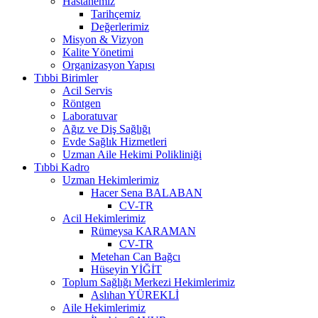
Hastanemiz
Tarihçemiz
Değerlerimiz
Misyon & Vizyon
Kalite Yönetimi
Organizasyon Yapısı
Tıbbi Birimler
Acil Servis
Röntgen
Laboratuvar
Ağız ve Diş Sağlığı
Evde Sağlık Hizmetleri
Uzman Aile Hekimi Polikliniği
Tıbbi Kadro
Uzman Hekimlerimiz
Hacer Sena BALABAN
CV-TR
Acil Hekimlerimiz
Rümeysa KARAMAN
CV-TR
Metehan Can Bağcı
Hüseyin YİĞİT
Toplum Sağlığı Merkezi Hekimlerimiz
Aslıhan YÜREKLİ
Aile Hekimlerimiz