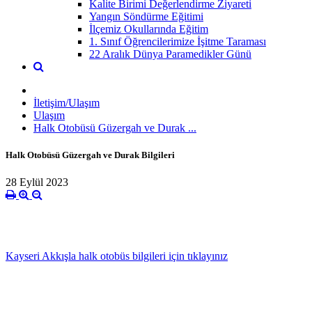
Kalite Birimi Değerlendirme Ziyareti
Yangın Söndürme Eğitimi
İlçemiz Okullarında Eğitim
1. Sınıf Öğrencilerimize İşitme Taraması
22 Aralık Dünya Paramedikler Günü
İletişim/Ulaşım
Ulaşım
Halk Otobüsü Güzergah ve Durak ...
Halk Otobüsü Güzergah ve Durak Bilgileri
28 Eylül 2023
Kayseri Akkışla halk otobüs bilgileri için tıklayınız