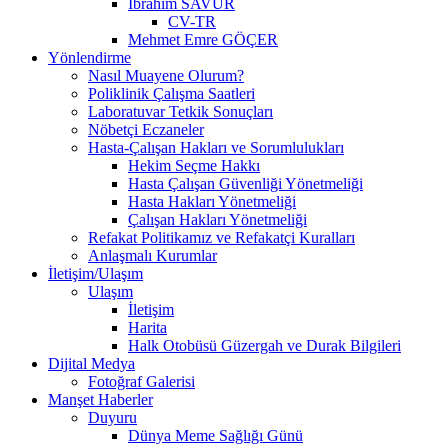
İbrahim SAVUR
CV-TR
Mehmet Emre GÖÇER
Yönlendirme
Nasıl Muayene Olurum?
Poliklinik Çalışma Saatleri
Laboratuvar Tetkik Sonuçları
Nöbetçi Eczaneler
Hasta-Çalışan Hakları ve Sorumlulukları
Hekim Seçme Hakkı
Hasta Çalışan Güvenliği Yönetmeliği
Hasta Hakları Yönetmeliği
Çalışan Hakları Yönetmeliği
Refakat Politikamız ve Refakatçi Kuralları
Anlaşmalı Kurumlar
İletişim/Ulaşım
Ulaşım
İletişim
Harita
Halk Otobüsü Güzergah ve Durak Bilgileri
Dijital Medya
Fotoğraf Galerisi
Manşet Haberler
Duyuru
Dünya Meme Sağlığı Günü