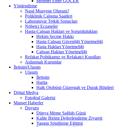
Mehmet Emre GÖÇER
Yönlendirme
Nasıl Muayene Olurum?
Poliklinik Çalışma Saatleri
Laboratuvar Tetkik Sonuçları
Nöbetçi Eczaneler
Hasta-Çalışan Hakları ve Sorumlulukları
Hekim Seçme Hakkı
Hasta Çalışan Güvenliği Yönetmeliği
Hasta Hakları Yönetmeliği
Çalışan Hakları Yönetmeliği
Refakat Politikamız ve Refakatçi Kuralları
Anlaşmalı Kurumlar
İletişim/Ulaşım
Ulaşım
İletişim
Harita
Halk Otobüsü Güzergah ve Durak Bilgileri
Dijital Medya
Fotoğraf Galerisi
Manşet Haberler
Duyuru
Dünya Meme Sağlığı Günü
Kalite Birimi Değerlendirme Ziyareti
Yangın Söndürme Eğitimi