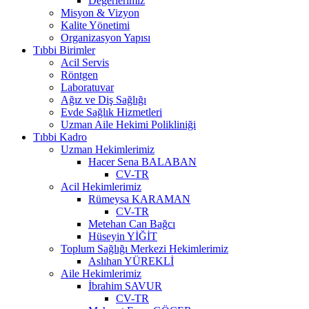
Değerlerimiz
Misyon & Vizyon
Kalite Yönetimi
Organizasyon Yapısı
Tıbbi Birimler
Acil Servis
Röntgen
Laboratuvar
Ağız ve Diş Sağlığı
Evde Sağlık Hizmetleri
Uzman Aile Hekimi Polikliniği
Tıbbi Kadro
Uzman Hekimlerimiz
Hacer Sena BALABAN
CV-TR
Acil Hekimlerimiz
Rümeysa KARAMAN
CV-TR
Metehan Can Bağcı
Hüseyin YİĞİT
Toplum Sağlığı Merkezi Hekimlerimiz
Aslıhan YÜREKLİ
Aile Hekimlerimiz
İbrahim SAVUR
CV-TR