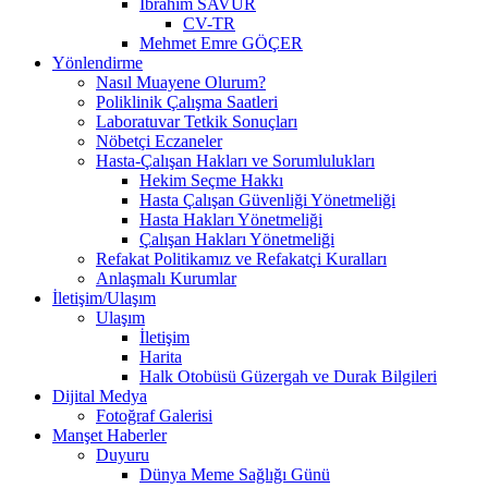
İbrahim SAVUR
CV-TR
Mehmet Emre GÖÇER
Yönlendirme
Nasıl Muayene Olurum?
Poliklinik Çalışma Saatleri
Laboratuvar Tetkik Sonuçları
Nöbetçi Eczaneler
Hasta-Çalışan Hakları ve Sorumlulukları
Hekim Seçme Hakkı
Hasta Çalışan Güvenliği Yönetmeliği
Hasta Hakları Yönetmeliği
Çalışan Hakları Yönetmeliği
Refakat Politikamız ve Refakatçi Kuralları
Anlaşmalı Kurumlar
İletişim/Ulaşım
Ulaşım
İletişim
Harita
Halk Otobüsü Güzergah ve Durak Bilgileri
Dijital Medya
Fotoğraf Galerisi
Manşet Haberler
Duyuru
Dünya Meme Sağlığı Günü