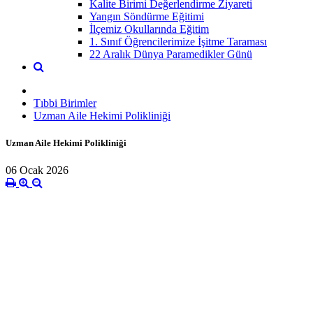
Kalite Birimi Değerlendirme Ziyareti
Yangın Söndürme Eğitimi
İlçemiz Okullarında Eğitim
1. Sınıf Öğrencilerimize İşitme Taraması
22 Aralık Dünya Paramedikler Günü
Tıbbi Birimler
Uzman Aile Hekimi Polikliniği
Uzman Aile Hekimi Polikliniği
06 Ocak 2026