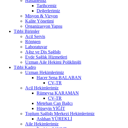
Hastanemiz
Tarihçemiz
Değerlerimiz
Misyon & Vizyon
Kalite Yönetimi
Organizasyon Yapısı
Tıbbi Birimler
Acil Servis
Röntgen
Laboratuvar
Ağız ve Diş Sağlığı
Evde Sağlık Hizmetleri
Uzman Aile Hekimi Polikliniği
Tıbbi Kadro
Uzman Hekimlerimiz
Hacer Sena BALABAN
CV-TR
Acil Hekimlerimiz
Rümeysa KARAMAN
CV-TR
Metehan Can Bağcı
Hüseyin YİĞİT
Toplum Sağlığı Merkezi Hekimlerimiz
Aslıhan YÜREKLİ
Aile Hekimlerimiz