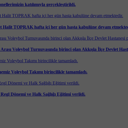
llerimizin katılımıyla gerçekleştirildi.
et Halit TOPRAK hafta içi her gün hasta kabulüne devam etmektedi
ı Voleybol Turnuvasında birinci olan Akkışla İlçe Devlet Hastan
miz Voleybol Takımı birincilikle tamamladı.
Regl Dönemi ve Halk Sağlığı Eğitimi verildi.