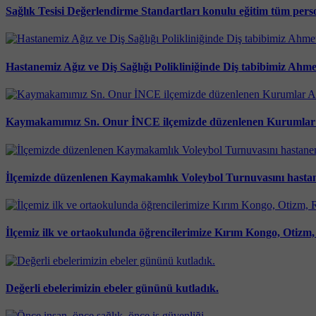
Sağlık Tesisi Değerlendirme Standartları konulu eğitim tüm persone
Hastanemiz Ağız ve Diş Sağlığı Polikliniğinde Diş tabibimiz Ahm
Kaymakamımız Sn. Onur İNCE ilçemizde düzenlenen Kurumlar Aras
İlçemizde düzenlenen Kaymakamlık Voleybol Turnuvasını hastane
İlçemiz ilk ve ortaokulunda öğrencilerimize Kırım Kongo, Otizm, 
Değerli ebelerimizin ebeler gününü kutladık.