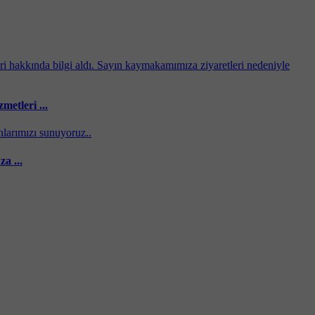
etleri ...
a ...