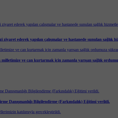
aret ederek yapılan çalışmalar ve hastanede sunulan sağlık hizm
milletimize ve can kurtarmak için zamanla yarışan sağlık ordumuz
me Danışmanlığı Bilgilendirme (Farkındalık) Eğitimi verildi.