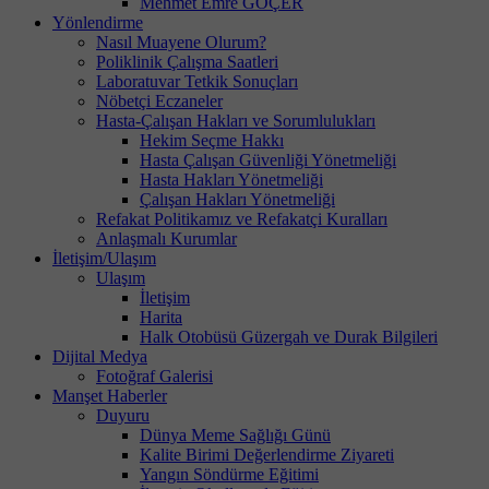
Mehmet Emre GÖÇER
Yönlendirme
Nasıl Muayene Olurum?
Poliklinik Çalışma Saatleri
Laboratuvar Tetkik Sonuçları
Nöbetçi Eczaneler
Hasta-Çalışan Hakları ve Sorumlulukları
Hekim Seçme Hakkı
Hasta Çalışan Güvenliği Yönetmeliği
Hasta Hakları Yönetmeliği
Çalışan Hakları Yönetmeliği
Refakat Politikamız ve Refakatçi Kuralları
Anlaşmalı Kurumlar
İletişim/Ulaşım
Ulaşım
İletişim
Harita
Halk Otobüsü Güzergah ve Durak Bilgileri
Dijital Medya
Fotoğraf Galerisi
Manşet Haberler
Duyuru
Dünya Meme Sağlığı Günü
Kalite Birimi Değerlendirme Ziyareti
Yangın Söndürme Eğitimi