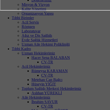
Değerlerimiz
Misyon & Vizyon
Kalite Yönetimi
Organizasyon Yapısı
Tıbbi Birimler
Acil Servis
Röntgen
Laboratuvar
Ağız ve Diş Sağlığı
Evde Sağlık Hizmetleri
Uzman Aile Hekimi Polikliniği
Tıbbi Kadro
Uzman Hekimlerimiz
Hacer Sena BALABAN
CV-TR
Acil Hekimlerimiz
Rümeysa KARAMAN
CV-TR
Metehan Can Bağcı
Hüseyin YİĞİT
Toplum Sağlığı Merkezi Hekimlerimiz
Aslıhan YÜREKLİ
Aile Hekimlerimiz
İbrahim SAVUR
CV-TR