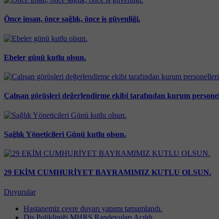
Önce insan, önce sağlık, önce iş güvenliği.
Ebeler günü kutlu olsun.
Çalışan görüşleri değerlendirme ekibi tarafından kurum personeller
Sağlık Yöneticileri Günü kutlu olsun.
29 EKİM CUMHURİYET BAYRAMIMIZ KUTLU OLSUN.
Duyurular
Hastanemiz çevre duvarı yapımı tamamlandı.
Diş Polikliniği MHRS Randevuları Açıldı