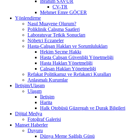
İbrahim SAVUR
CV-TR
Mehmet Emre GÖÇER
Yönlendirme
Nasıl Muayene Olurum?
Poliklinik Çalışma Saatleri
Laboratuvar Tetkik Sonuçları
Nöbetçi Eczaneler
Hasta-Çalışan Hakları ve Sorumlulukları
Hekim Seçme Hakkı
Hasta Çalışan Güvenliği Yönetmeliği
Hasta Hakları Yönetmeliği
Çalışan Hakları Yönetmeliği
Refakat Politikamız ve Refakatçi Kuralları
Anlaşmalı Kurumlar
İletişim/Ulaşım
Ulaşım
İletişim
Harita
Halk Otobüsü Güzergah ve Durak Bilgileri
Dijital Medya
Fotoğraf Galerisi
Manşet Haberler
Duyuru
Dünya Meme Sağlığı Günü