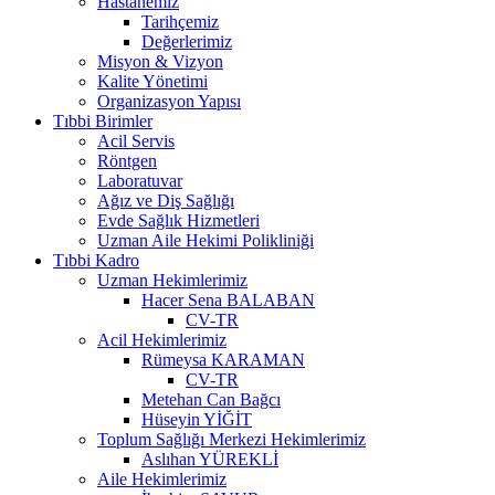
Hastanemiz
Tarihçemiz
Değerlerimiz
Misyon & Vizyon
Kalite Yönetimi
Organizasyon Yapısı
Tıbbi Birimler
Acil Servis
Röntgen
Laboratuvar
Ağız ve Diş Sağlığı
Evde Sağlık Hizmetleri
Uzman Aile Hekimi Polikliniği
Tıbbi Kadro
Uzman Hekimlerimiz
Hacer Sena BALABAN
CV-TR
Acil Hekimlerimiz
Rümeysa KARAMAN
CV-TR
Metehan Can Bağcı
Hüseyin YİĞİT
Toplum Sağlığı Merkezi Hekimlerimiz
Aslıhan YÜREKLİ
Aile Hekimlerimiz